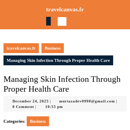
Skip
travelcanvas.fr
to
content
Skip
to
content
travelcanvas.fr
Business
Managing Skin Infection Through Proper Health Care
Managing Skin Infection Through
Proper Health Care
December
murtaz
December 24, 2025
murtazadev0998@gmail.com
|
|
24,
0 Comment
10:55 pm
|
2025
Categories:
Business