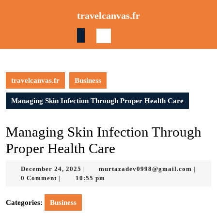
Skip
travelcanvas.fr
to
content
Skip
to
content
travelcanvas.fr
Business
Managing Skin Infection Through Proper Health Care
Managing Skin Infection Through
Proper Health Care
December
murtaz
December 24, 2025
murtazadev0998@gmail.com
|
|
24,
0 Comment
10:55 pm
|
2025
Categories:
Business